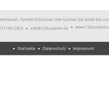
enhäuser‚ Familie Schössow. Hier buchen Sie direkt bei uns
www.123usedom.
01714912410
info@123usedom.de
Startseite
Datenschutz
Impressum